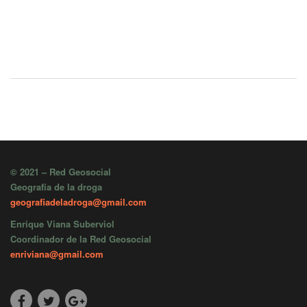
© 2021 – Red Geosocial
Geografía de la droga
geografiadeladroga@gmail.com
Enrique Viana Suberviol
Coordinador de la Red Geosocial
enriviana@gmail.com