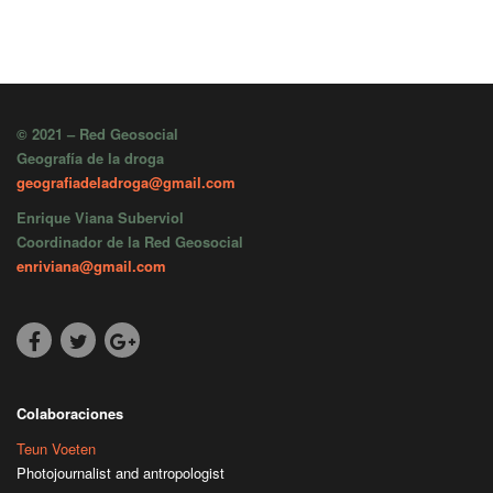
© 2021 – Red Geosocial
Geografía de la droga
geografiadeladroga@gmail.com
Enrique Viana Suberviol
Coordinador de la Red Geosocial
enriviana@gmail.com
Colaboraciones
Teun Voeten
Photojournalist and antropologist