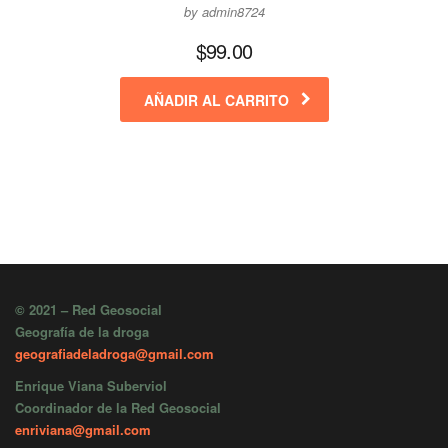
by admin8724
$
99.00
AÑADIR AL CARRITO
© 2021 – Red Geosocial
Geografía de la droga
geografiadeladroga@gmail.com
Enrique Viana Suberviol
Coordinador de la Red Geosocial
enriviana@gmail.com